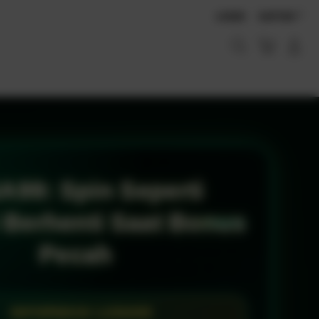
LOGIN
DAFTAR
Cari
Troli
Login/Sign-Up
Cari
99: Spin Seperti
i Berhenti Saat Bonus
Pecah
INFORMASI LUNA99