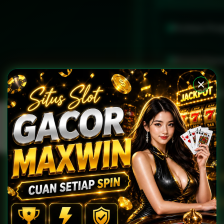
Penilaian Pen
Minimal Depos
Layanan Supp
+4 lebih
Platform
banyak
CASHBACK 