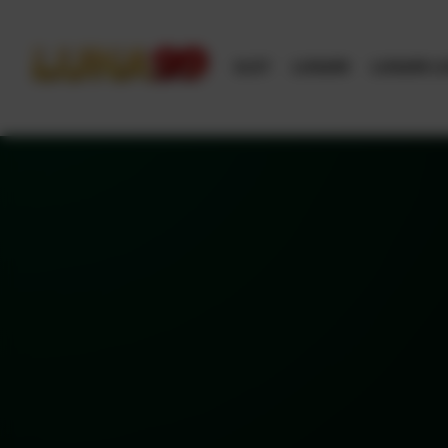
Skip
to
content
SLOT
LUNA99
LUNA99 L