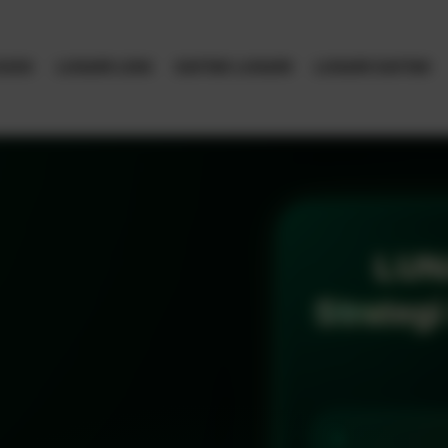
OGIN
LUNA99 LINK
DAFTAR LUNA99
LUNA99 DAFTAR
LUNA
Strateg