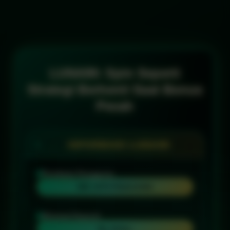
LUNA99: Spin Seperti
Strategi Berhenti Saat Bonus
Pecah
INFORMASI LUNA99
Penilaian Pengguna
888 JUTA PENGGUNA
Minimal Deposit
Rp 10ribu