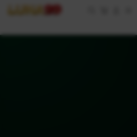
Skip
to
Cari
Troli
Login
Navigation
content