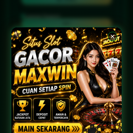
Layanan Support
24/7
Platform
Multi-Device
PENAWARAN SPESIAL
CASHBACK MINGGUAN
Promo Berlaku Setiap Hari
Proses Klaim Bonus Mudah & Cepat