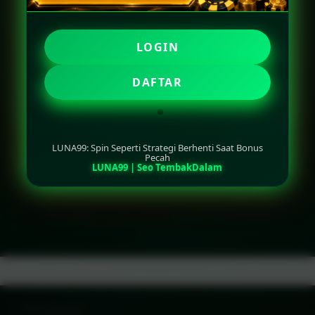
LOGIN
LOGIN
DAFTAR
DAFTAR
LUNA99: Spin Seperti Strategi Berhenti Saat Bonus
Pecah
LUNA99 | Seo TembakDalam
Layer Popup Close
SLOT
>
SLOT GACOR
>
SITUS SLOT GACOR
Buka
Footer Navigation
Products