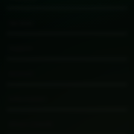
Buka
Services
Buka
Support
Buka
Account
Buka
Information
Buka
About LUNA99