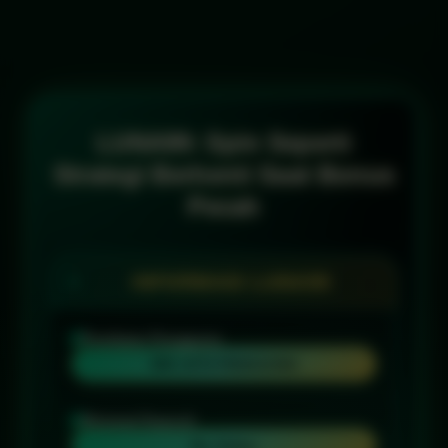
LUNA99: Spin Seperti
Strategi Berhenti Saat Bonus
Pecah
INFORMASI LUNA99
Penilaian Pengguna
888 JUTA PENGGUNA
Minimal Deposit
Rp 10ribu