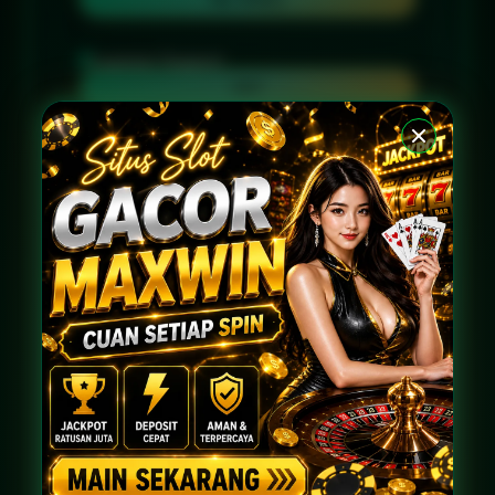
Layanan Support
24/7
Platform
Multi-Device
PENAWARAN SPESIAL
CASHBACK MINGGUAN
Promo Berlaku Setiap Hari
Proses Klaim Bonus Mudah & Cepat