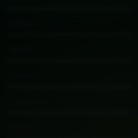
Buka
Services
Buka
Support
Buka
Account
Buka
Information
Buka
About LUNA99