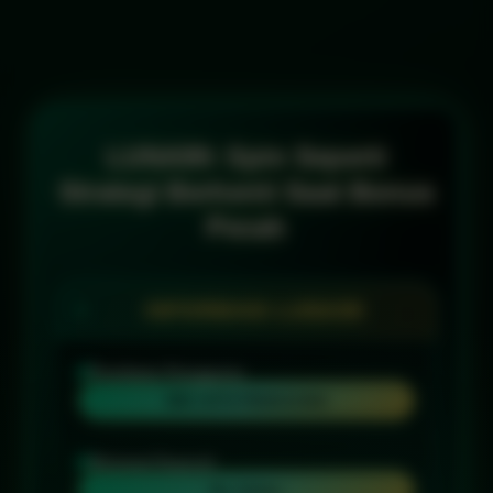
LUNA99: Spin Seperti
Strategi Berhenti Saat Bonus
Pecah
INFORMASI LUNA99
Penilaian Pengguna
888 JUTA PENGGUNA
Minimal Deposit
Rp 10ribu