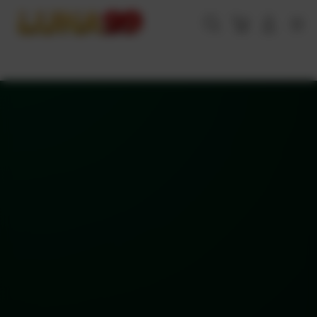
Skip
to
Cari
Troli
Login
Navigation
content