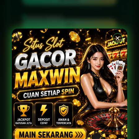
Layanan Support
24/7
Platform
Multi-Device
PENAWARAN SPESIAL
CASHBACK MINGGUAN
Promo Berlaku Setiap Hari
Proses Klaim Bonus Mudah & Cepat