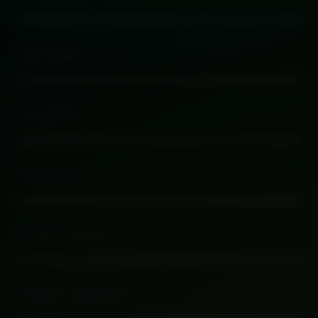
Buka
Services
Buka
Support
Buka
Account
Buka
Information
Buka
About LUNA99