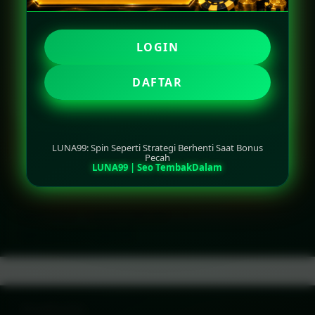
LOGIN
LOGIN
DAFTAR
DAFTAR
LUNA99: Spin Seperti Strategi Berhenti Saat Bonus
Pecah
LUNA99 | Seo TembakDalam
Layer Popup Close
SLOT
>
SLOT GACOR
>
SITUS SLOT GACOR
Buka
Footer Navigation
Products