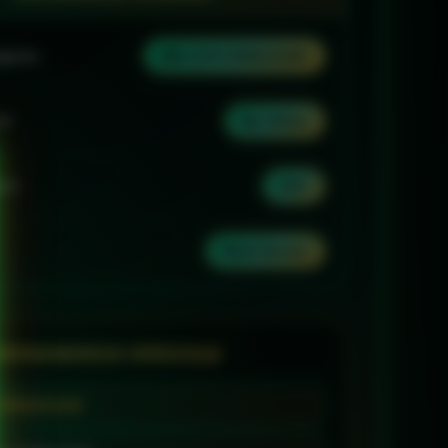
gguna
888 JUTA PENGGUNA
it
Rp 10ribu
ort
24/7
Multi-Device
PENAWARAN SPESIAL
MINGGUAN