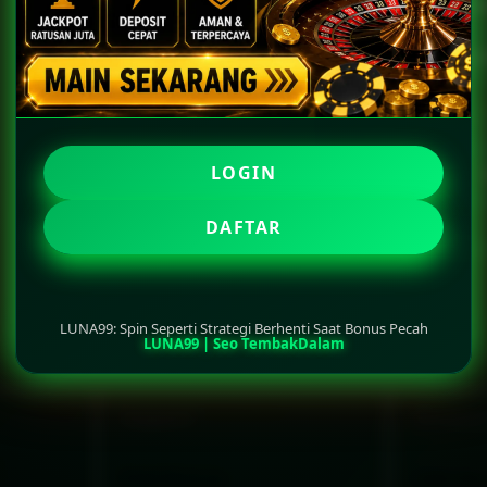
Promo Berlak
Proses Klai
LOGIN
DAFTAR
LUNA99: Spin Seperti Strategi Berhenti Saat Bonus Pecah
LUNA99 | Seo TembakDalam
Support
Accoun
Pusat Bantuan
Login Me