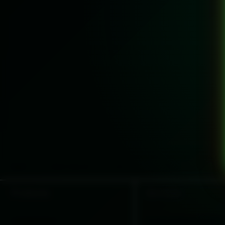
Layer Popup Close
SLOT
>
SLOT GACOR
>
SITUS SLOT GACOR
Footer Navigation
Products
Services
LUNA99 SITUS
Promo & Bonus Harian