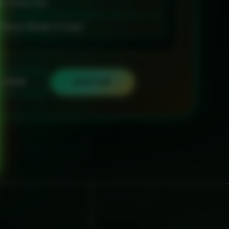
u Setiap Hari
m Bonus Mudah & Cepat
LOGIN
DAFTAR
t
Information
mber
Fitur Akses