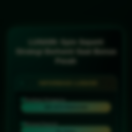
LUNA99: Spin Seperti
Strategi Berhenti Saat Bonus
Pecah
INFORMASI LUNA99
Penilaian Pengguna
888 JUTA PENGGUNA
Minimal Deposit
Rp 10ribu