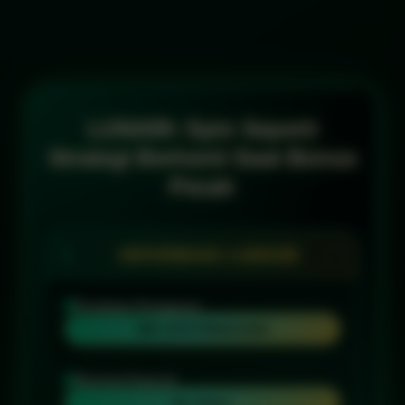
LUNA99: Spin Seperti
Strategi Berhenti Saat Bonus
Pecah
INFORMASI LUNA99
Penilaian Pengguna
888 JUTA PENGGUNA
Minimal Deposit
Rp 10ribu