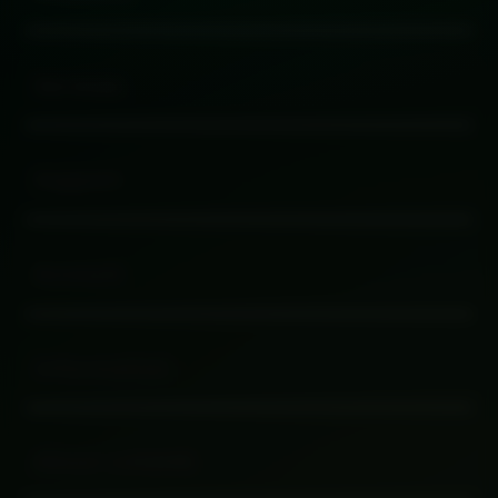
Buka
Services
Buka
Support
Buka
Account
Buka
Information
Buka
About LUNA99