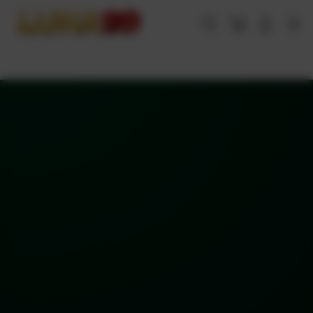
Skip
to
Cari
Troli
Login
Navigation
content