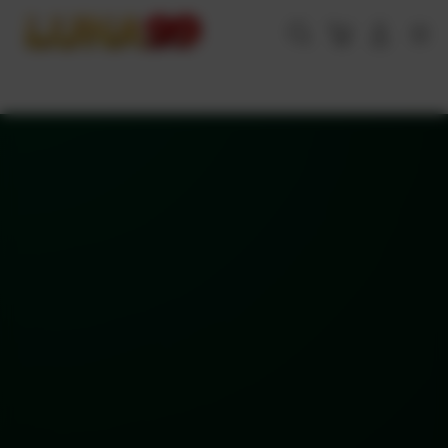
Skip
to
Cari
Troli
Login
Navigation
content