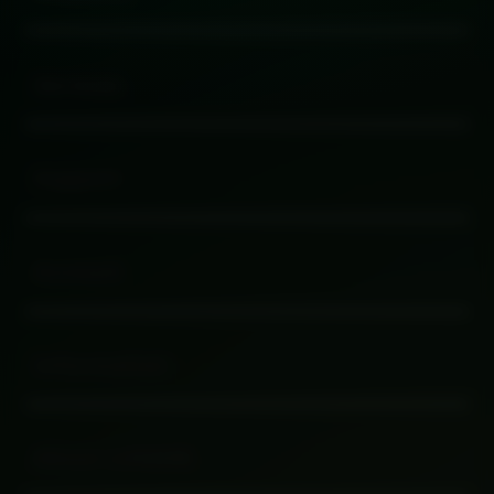
Buka
Services
Buka
Support
Buka
Account
Buka
Information
Buka
About LUNA99