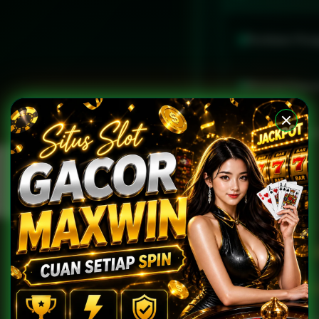
Penilaian Pen
Minimal Depos
Layanan Supp
+4 lebih
Platform
banyak
CASHBACK 