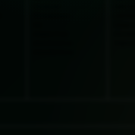
Live Chat 24/7
Daftar Ak
k
WhatsApp Support
Lupa Pass
FAQ
Riwayat T
Kebijakan Privasi
Fitur Verif
Syarat & Ketentuan
Program V
Responsible Gaming