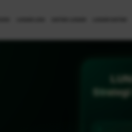
OGIN
LUNA99 LINK
DAFTAR LUNA99
LUNA99 DAFTAR
LUNA
Strateg