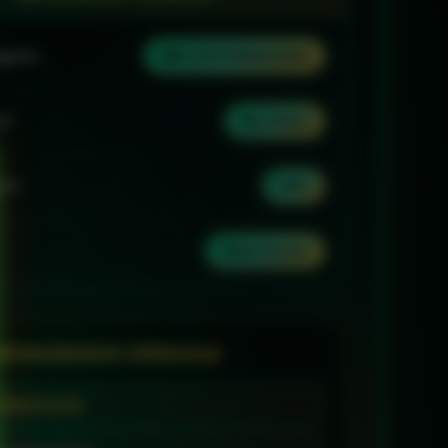
gguna
888 JUTA PENGGUNA
it
Rp 10ribu
ort
24/7
Multi-Device
PENAWARAN SPESIAL
MINGGUAN