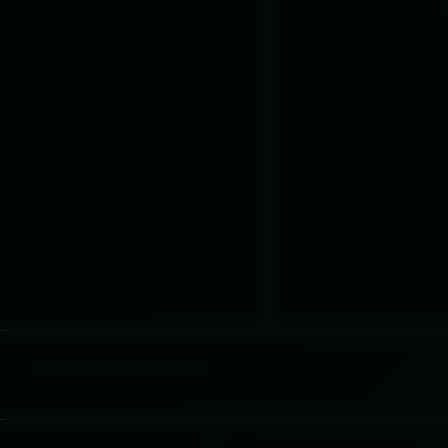
LOGIN LUNA99
Turnamen & Event
LUNA99
Program VIP & Cashbac
LUNA99 GAME
Metode Pembayaran
RTP LUNA99
Fitur Deposit
LUNA99 TERPERCAYA
Fitur Withdraw
LUNA99 SLOT
Program Referral
LUNA99 BONUS
© 2026 LUNA99. All rights reserved.