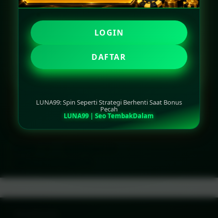
LOGIN
LOGIN
DAFTAR
DAFTAR
LUNA99: Spin Seperti Strategi Berhenti Saat Bonus
Pecah
LUNA99 | Seo TembakDalam
Layer Popup Close
SLOT
>
SLOT GACOR
>
SITUS SLOT GACOR
Buka
Footer Navigation
Products