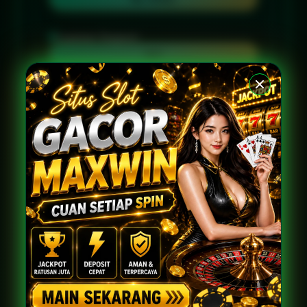
Layanan Support
24/7
Platform
Multi-Device
PENAWARAN SPESIAL
CASHBACK MINGGUAN
Promo Berlaku Setiap Hari
Proses Klaim Bonus Mudah & Cepat