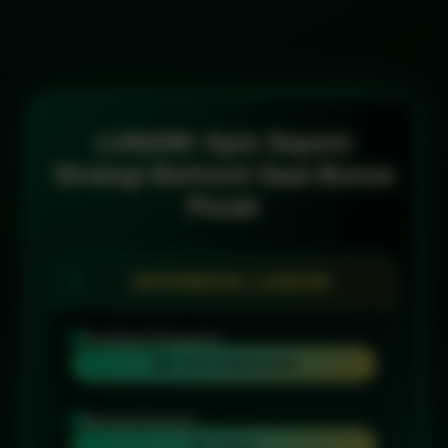
LUNA99: Spin Seperti
Strategi Berhenti Saat Bonus
Pecah
INFORMASI LUNA99
Penilaian Pengguna
888 JUTA PENGGUNA
Minimal Deposit
Rp 10ribu