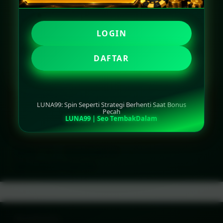
LOGIN
LOGIN
DAFTAR
DAFTAR
LUNA99: Spin Seperti Strategi Berhenti Saat Bonus
Pecah
LUNA99 | Seo TembakDalam
Layer Popup Close
SLOT
>
SLOT GACOR
>
SITUS SLOT GACOR
Buka
Footer Navigation
Products