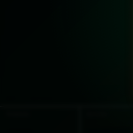
Layer Popup Close
SLOT
>
SLOT GACOR
>
SITUS SLOT GACOR
Footer Navigation
Products
Services
LUNA99 SITUS
Promo & Bonus Harian