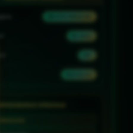
gguna
888 JUTA PENGGUNA
it
Rp 10ribu
ort
24/7
Multi-Device
PENAWARAN SPESIAL
MINGGUAN