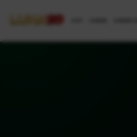
Skip
to
content
SLOT
LUNA99
LUNA99 L