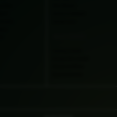
un Baru
Fitur Pemula
word
Aturan & Kebijakan
ransaksi
Kontak Resmi
ikasi
About LUNA99
IP
Tentang LUNA99
Kenapa Pilih LUNA99
Partner & Affiliate
Brand & Identitas