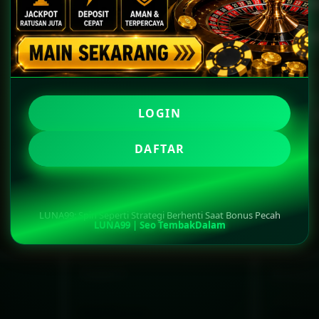
Promo Berlak
Proses Klai
LOGIN
DAFTAR
LUNA99: Spin Seperti Strategi Berhenti Saat Bonus Pecah
LUNA99 | Seo TembakDalam
Support
Accoun
Pusat Bantuan
Login Me