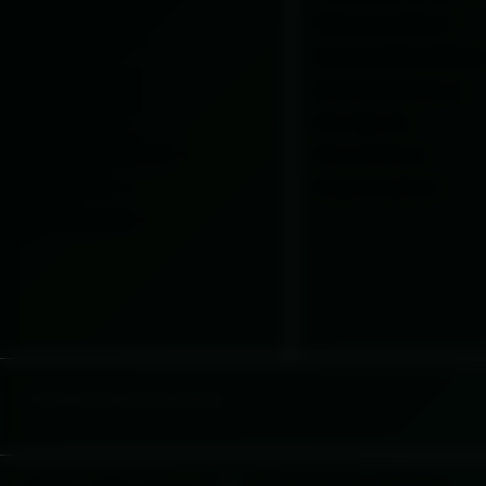
LOGIN LUNA99
Turnamen & Event
LUNA99
Program VIP & Cashbac
LUNA99 GAME
Metode Pembayaran
RTP LUNA99
Fitur Deposit
LUNA99 TERPERCAYA
Fitur Withdraw
LUNA99 SLOT
Program Referral
LUNA99 BONUS
© 2026 LUNA99. All rights reserved.