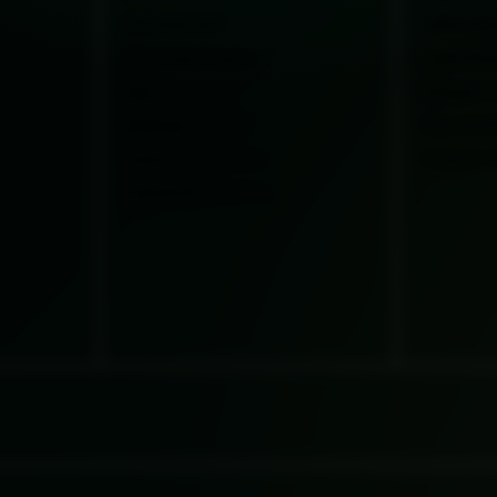
Live Chat 24/7
Daftar Ak
k
WhatsApp Support
Lupa Pass
FAQ
Riwayat T
Kebijakan Privasi
Fitur Verif
Syarat & Ketentuan
Program V
Responsible Gaming