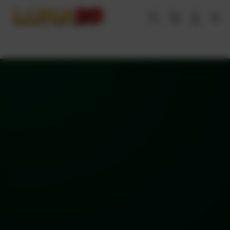
Skip
to
Cari
Troli
Login
Navigation
content