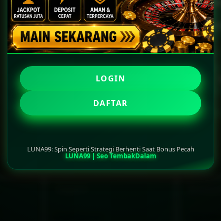
Promo Berlak
Proses Klai
LOGIN
DAFTAR
LUNA99: Spin Seperti Strategi Berhenti Saat Bonus Pecah
LUNA99 | Seo TembakDalam
Support
Accoun
Pusat Bantuan
Login Me