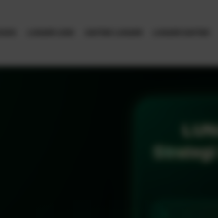
OGIN
LUNA99 LINK
DAFTAR LUNA99
LUNA99 DAFTAR
LUNA
Strateg