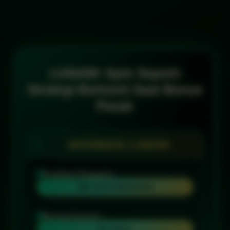
LUNA99: Spin Seperti
Strategi Berhenti Saat Bonus
Pecah
INFORMASI LUNA99
Penilaian Pengguna
888 JUTA PENGGUNA
Minimal Deposit
Rp 10ribu