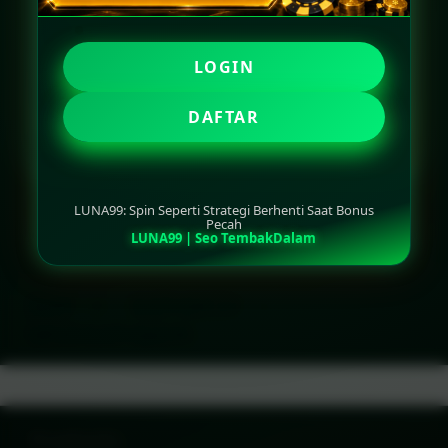
LOGIN
LOGIN
DAFTAR
DAFTAR
LUNA99: Spin Seperti Strategi Berhenti Saat Bonus
Pecah
LUNA99 | Seo TembakDalam
Layer Popup Close
SLOT
>
SLOT GACOR
>
SITUS SLOT GACOR
Buka
Footer Navigation
Products