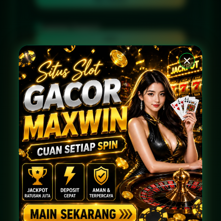
Layanan Support
24/7
Platform
Multi-Device
PENAWARAN SPESIAL
CASHBACK MINGGUAN
Promo Berlaku Setiap Hari
Proses Klaim Bonus Mudah & Cepat