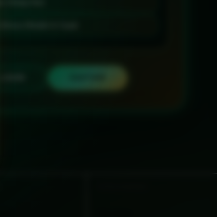
u Setiap Hari
m Bonus Mudah & Cepat
LOGIN
DAFTAR
t
Information
mber
Fitur Akses