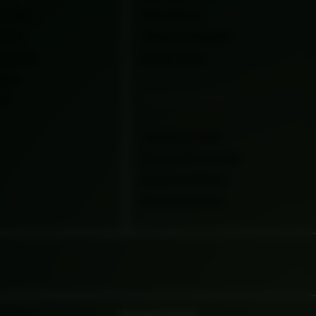
un Baru
Fitur Pemula
word
Aturan & Kebijakan
ransaksi
Kontak Resmi
ikasi
About LUNA99
IP
Tentang LUNA99
Kenapa Pilih LUNA99
Partner & Affiliate
Brand & Identitas