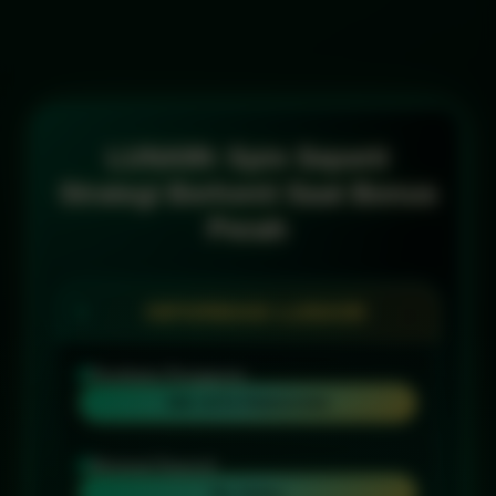
LUNA99: Spin Seperti
Strategi Berhenti Saat Bonus
Pecah
INFORMASI LUNA99
Penilaian Pengguna
888 JUTA PENGGUNA
Minimal Deposit
Rp 10ribu