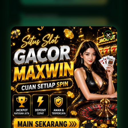
Layanan Support
24/7
Platform
Multi-Device
PENAWARAN SPESIAL
CASHBACK MINGGUAN
Promo Berlaku Setiap Hari
Proses Klaim Bonus Mudah & Cepat