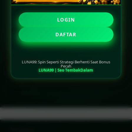
LOGIN
LOGIN
DAFTAR
DAFTAR
LUNA99: Spin Seperti Strategi Berhenti Saat Bonus
Pecah
LUNA99 | Seo TembakDalam
Layer Popup Close
SLOT
>
SLOT GACOR
>
SITUS SLOT GACOR
Buka
Footer Navigation
Products