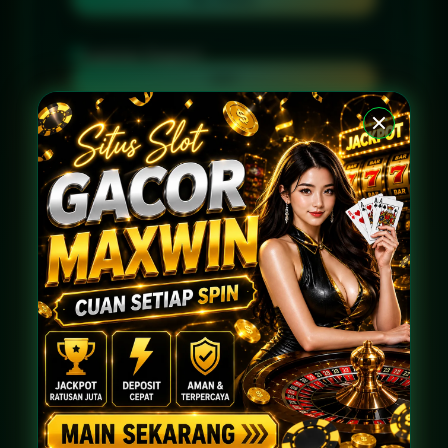
Layanan Support
24/7
Platform
Multi-Device
PENAWARAN SPESIAL
CASHBACK MINGGUAN
Promo Berlaku Setiap Hari
Proses Klaim Bonus Mudah & Cepat