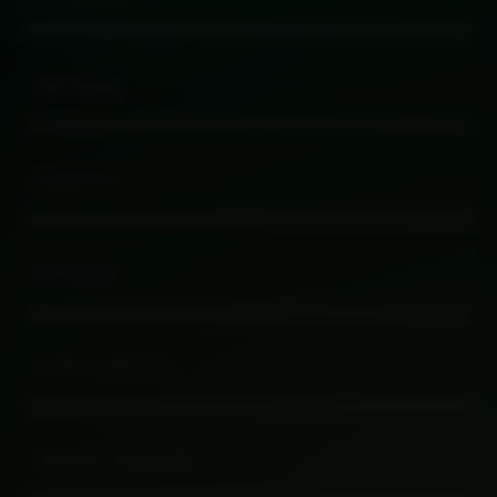
Buka
Services
Buka
Support
Buka
Account
Buka
Information
Buka
About LUNA99