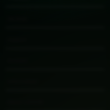
Buka
Services
Buka
Support
Buka
Account
Buka
Information
Buka
About LUNA99