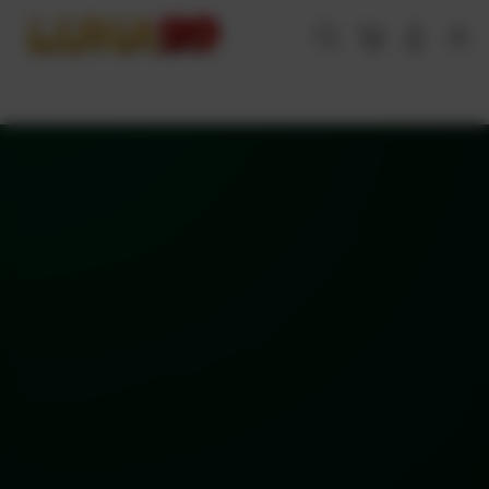
Skip
to
Cari
Troli
Login
Navigation
content