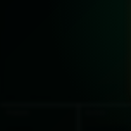
Layer Popup Close
SLOT
>
SLOT GACOR
>
SITUS SLOT GACOR
Footer Navigation
Products
Services
LUNA99 SITUS
Promo & Bonus Harian