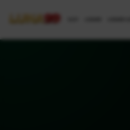
Skip
to
content
SLOT
LUNA99
LUNA99 L