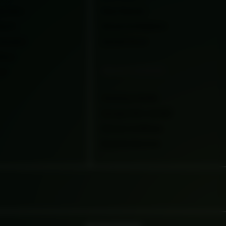
un Baru
Fitur Pemula
word
Aturan & Kebijakan
ransaksi
Kontak Resmi
ikasi
About LUNA99
IP
Tentang LUNA99
Kenapa Pilih LUNA99
Partner & Affiliate
Brand & Identitas