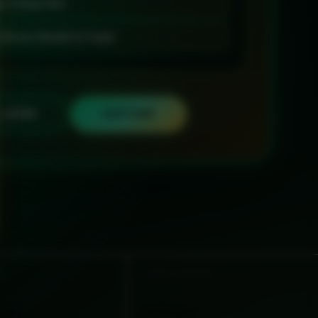
u Setiap Hari
m Bonus Mudah & Cepat
LOGIN
DAFTAR
t
Information
mber
Fitur Akses