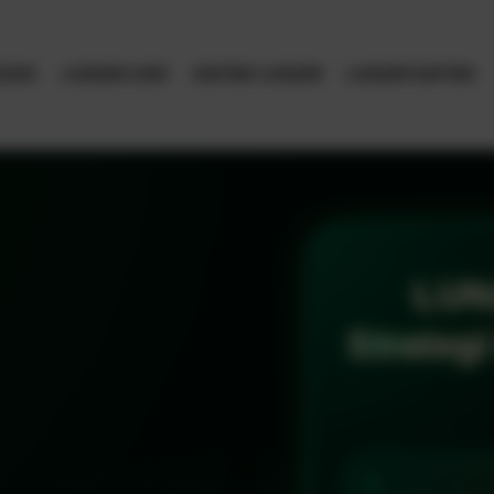
OGIN
LUNA99 LINK
DAFTAR LUNA99
LUNA99 DAFTAR
LUNA
Strateg