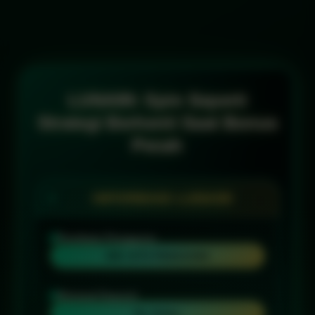
LUNA99: Spin Seperti
Strategi Berhenti Saat Bonus
Pecah
INFORMASI LUNA99
Penilaian Pengguna
888 JUTA PENGGUNA
Minimal Deposit
Rp 10ribu