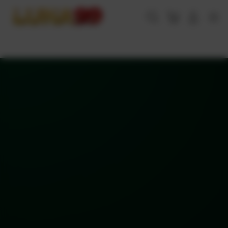
Skip
to
Cari
Troli
Login
Navigation
content