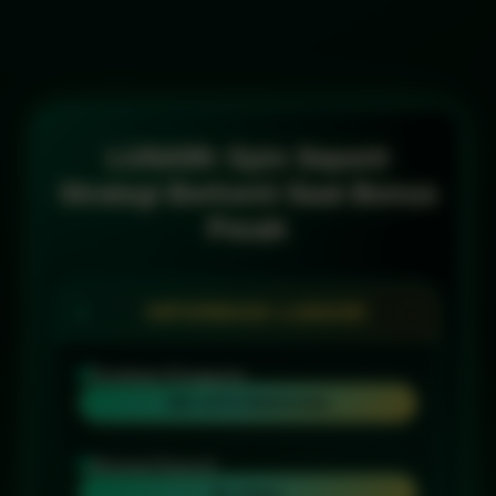
LUNA99: Spin Seperti
Strategi Berhenti Saat Bonus
Pecah
INFORMASI LUNA99
Penilaian Pengguna
888 JUTA PENGGUNA
Minimal Deposit
Rp 10ribu