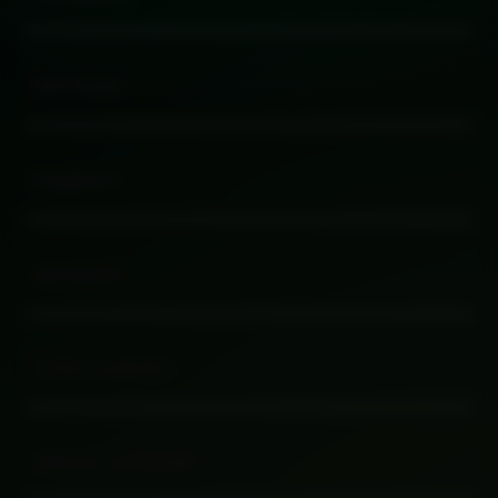
Buka
Services
Buka
Support
Buka
Account
Buka
Information
Buka
About LUNA99