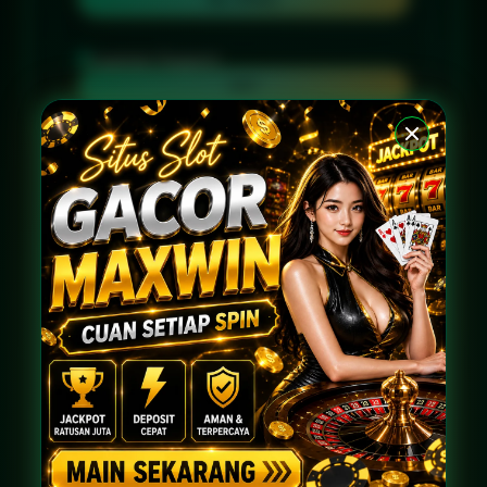
Layanan Support
24/7
Platform
Multi-Device
PENAWARAN SPESIAL
CASHBACK MINGGUAN
Promo Berlaku Setiap Hari
Proses Klaim Bonus Mudah & Cepat