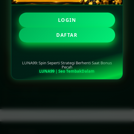
LOGIN
LOGIN
DAFTAR
DAFTAR
LUNA99: Spin Seperti Strategi Berhenti Saat Bonus
Pecah
LUNA99 | Seo TembakDalam
Layer Popup Close
SLOT
>
SLOT GACOR
>
SITUS SLOT GACOR
Buka
Footer Navigation
Products