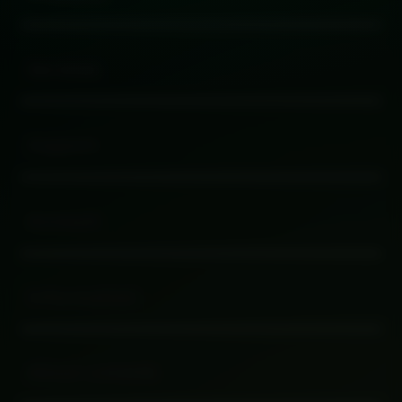
Buka
Services
Buka
Support
Buka
Account
Buka
Information
Buka
About LUNA99