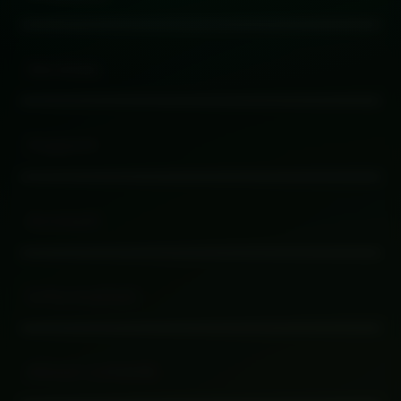
Buka
Services
Buka
Support
Buka
Account
Buka
Information
Buka
About LUNA99