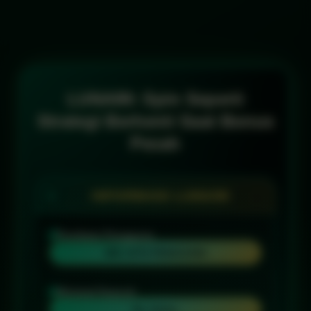
LUNA99: Spin Seperti
Strategi Berhenti Saat Bonus
Pecah
INFORMASI LUNA99
Penilaian Pengguna
888 JUTA PENGGUNA
Minimal Deposit
Rp 10ribu