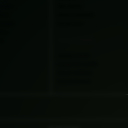
un Baru
Fitur Pemula
word
Aturan & Kebijakan
ransaksi
Kontak Resmi
ikasi
About LUNA99
IP
Tentang LUNA99
Kenapa Pilih LUNA99
Partner & Affiliate
Brand & Identitas