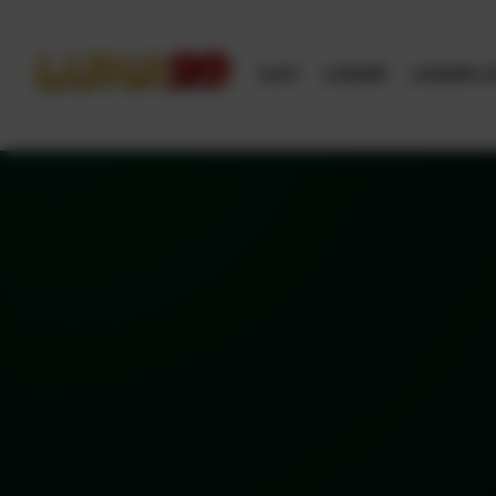
Skip
to
content
SLOT
LUNA99
LUNA99 L