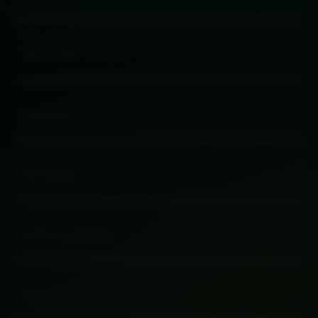
Buka
Services
Buka
Support
Buka
Account
Buka
Information
Buka
About LUNA99