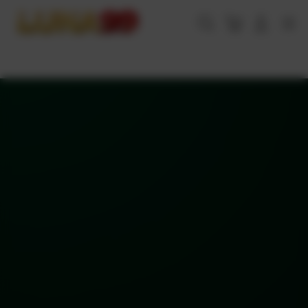
Skip
to
Cari
Troli
Login
Navigation
content