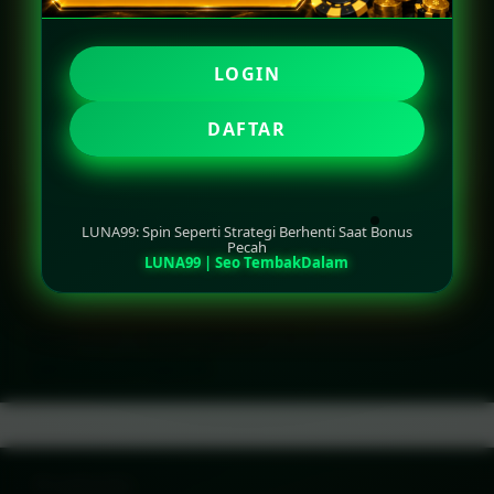
LOGIN
LOGIN
DAFTAR
DAFTAR
LUNA99: Spin Seperti Strategi Berhenti Saat Bonus
Pecah
LUNA99 | Seo TembakDalam
Layer Popup Close
SLOT
>
SLOT GACOR
>
SITUS SLOT GACOR
Buka
Footer Navigation
Products