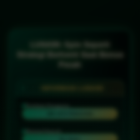
LUNA99: Spin Seperti
Strategi Berhenti Saat Bonus
Pecah
INFORMASI LUNA99
Penilaian Pengguna
888 JUTA PENGGUNA
Minimal Deposit
Rp 10ribu