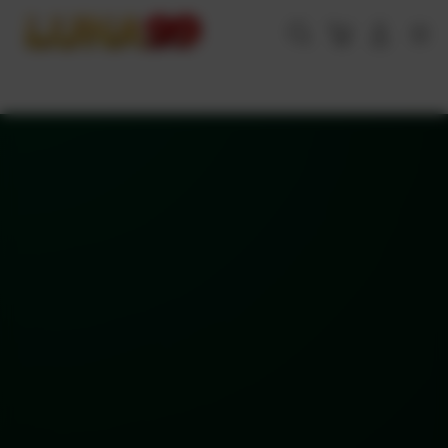
Skip
to
Cari
Troli
Login
Navigation
content