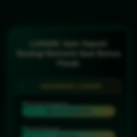
LUNA99: Spin Seperti
Strategi Berhenti Saat Bonus
Pecah
INFORMASI LUNA99
Penilaian Pengguna
888 JUTA PENGGUNA
Minimal Deposit
Rp 10ribu