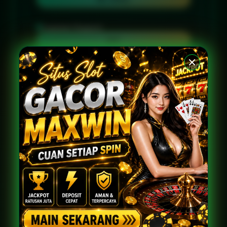
Layanan Support
24/7
Platform
Multi-Device
PENAWARAN SPESIAL
CASHBACK MINGGUAN
Promo Berlaku Setiap Hari
Proses Klaim Bonus Mudah & Cepat