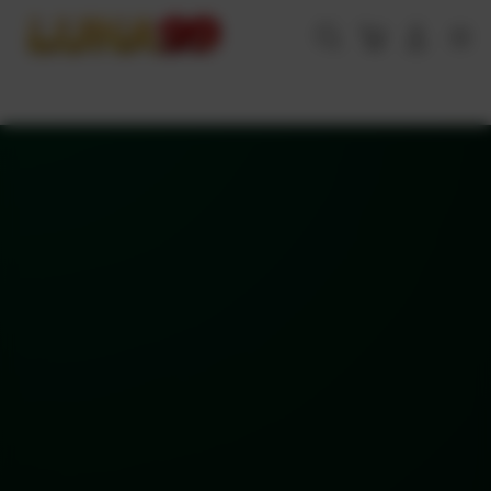
Skip
to
Cari
Troli
Login
Navigation
content