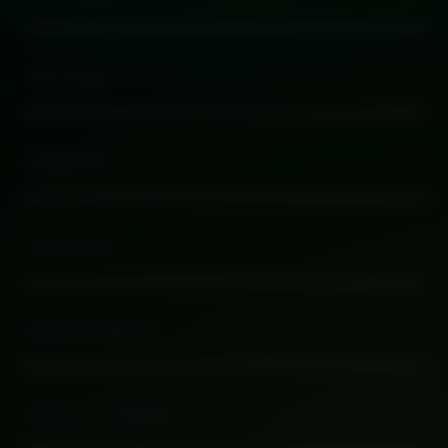
Buka
Services
Buka
Support
Buka
Account
Buka
Information
Buka
About LUNA99