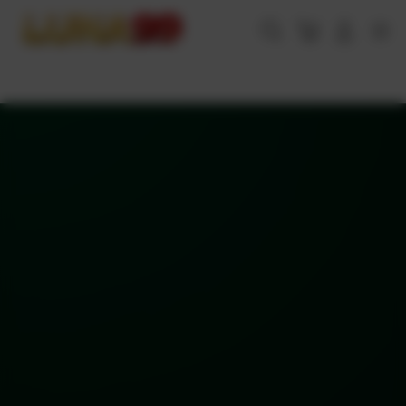
Skip
to
Cari
Troli
Login
Navigation
content