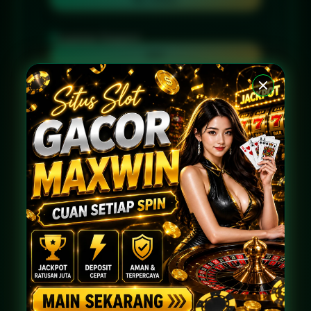
Layanan Support
24/7
Platform
Multi-Device
PENAWARAN SPESIAL
CASHBACK MINGGUAN
Promo Berlaku Setiap Hari
Proses Klaim Bonus Mudah & Cepat