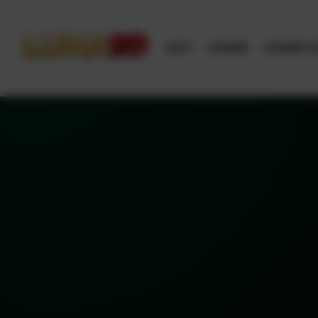
Skip
to
content
SLOT
LUNA99
LUNA99 L