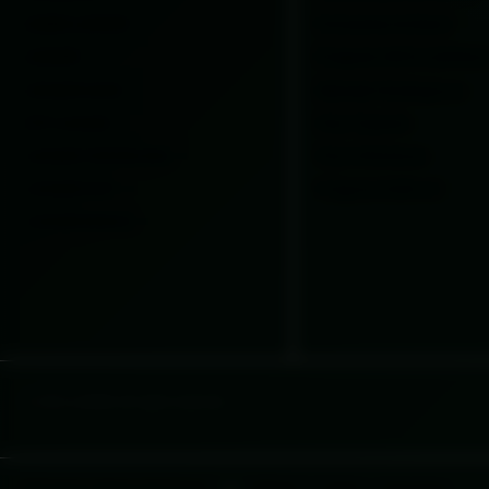
LOGIN LUNA99
Turnamen & Event
LUNA99
Program VIP & Cashbac
LUNA99 GAME
Metode Pembayaran
RTP LUNA99
Fitur Deposit
LUNA99 TERPERCAYA
Fitur Withdraw
LUNA99 SLOT
Program Referral
LUNA99 BONUS
© 2026 LUNA99. All rights reserved.