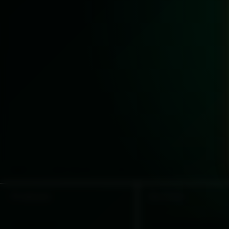
Layer Popup Close
SLOT
>
SLOT GACOR
>
SITUS SLOT GACOR
Footer Navigation
Products
Services
LUNA99 SITUS
Promo & Bonus Harian