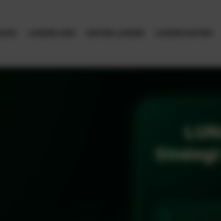
OGIN
LUNA99 LINK
DAFTAR LUNA99
LUNA99 DAFTAR
LUNA
Strateg