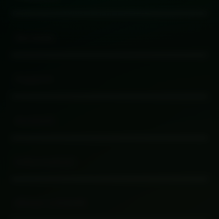
Buka
Services
Buka
Support
Buka
Account
Buka
Information
Buka
About LUNA99