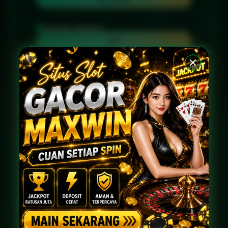
Layanan Support
24/7
Platform
Multi-Device
PENAWARAN SPESIAL
CASHBACK MINGGUAN
Promo Berlaku Setiap Hari
Proses Klaim Bonus Mudah & Cepat