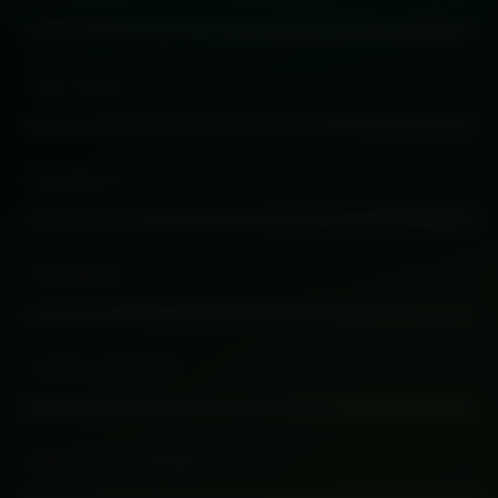
Buka
Services
Buka
Support
Buka
Account
Buka
Information
Buka
About LUNA99