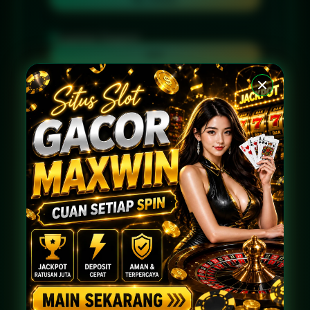
Layanan Support
24/7
Platform
Multi-Device
PENAWARAN SPESIAL
CASHBACK MINGGUAN
Promo Berlaku Setiap Hari
Proses Klaim Bonus Mudah & Cepat