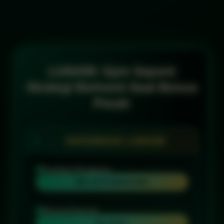
LUNA99: Spin Seperti
Strategi Berhenti Saat Bonus
Pecah
INFORMASI LUNA99
Penilaian Pengguna
888 JUTA PENGGUNA
Minimal Deposit
Rp 10ribu