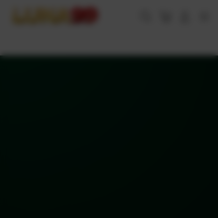
Skip
to
Cari
Troli
Login
Navigation
content