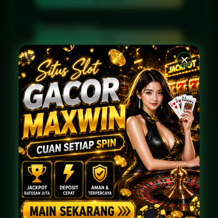
Layanan Support
24/7
Platform
Multi-Device
PENAWARAN SPESIAL
CASHBACK MINGGUAN
Promo Berlaku Setiap Hari
Proses Klaim Bonus Mudah & Cepat