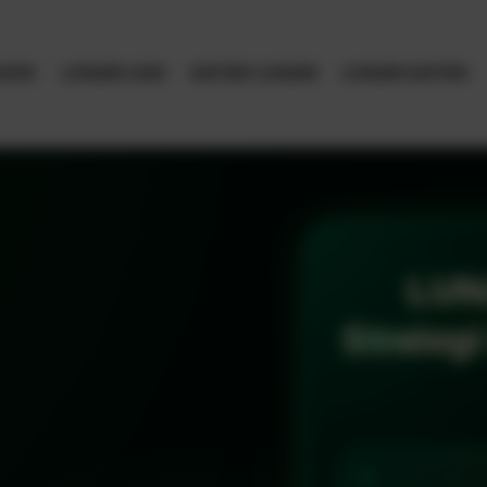
OGIN
LUNA99 LINK
DAFTAR LUNA99
LUNA99 DAFTAR
LUNA
Strateg