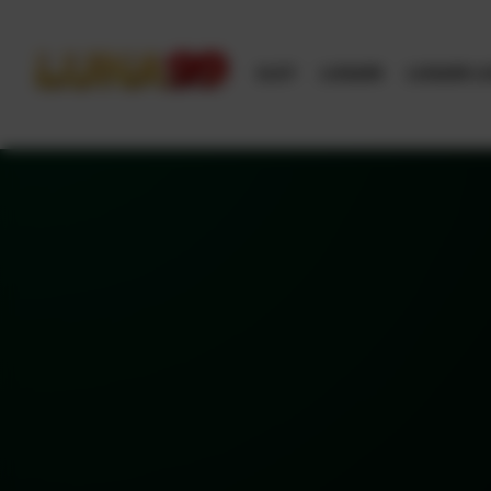
Skip
to
content
SLOT
LUNA99
LUNA99 L