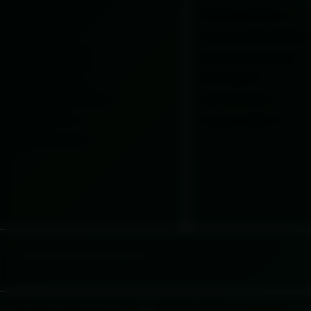
LOGIN LUNA99
Turnamen & Event
LUNA99
Program VIP & Cashbac
LUNA99 GAME
Metode Pembayaran
RTP LUNA99
Fitur Deposit
LUNA99 TERPERCAYA
Fitur Withdraw
LUNA99 SLOT
Program Referral
LUNA99 BONUS
© 2026 LUNA99. All rights reserved.