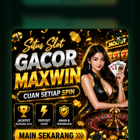
Layanan Support
24/7
Platform
Multi-Device
PENAWARAN SPESIAL
CASHBACK MINGGUAN
Promo Berlaku Setiap Hari
Proses Klaim Bonus Mudah & Cepat