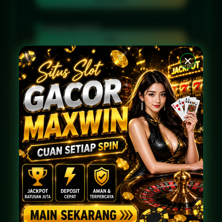
Layanan Support
24/7
Platform
Multi-Device
PENAWARAN SPESIAL
CASHBACK MINGGUAN
Promo Berlaku Setiap Hari
Proses Klaim Bonus Mudah & Cepat