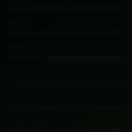
Buka
Services
Buka
Support
Buka
Account
Buka
Information
Buka
About LUNA99