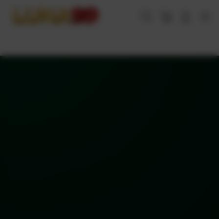
Skip
to
Cari
Troli
Login
Navigation
content