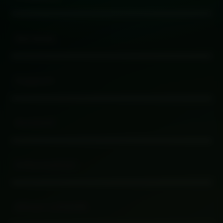
Buka
Services
Buka
Support
Buka
Account
Buka
Information
Buka
About LUNA99