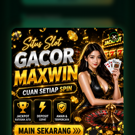
Layanan Support
24/7
Platform
Multi-Device
PENAWARAN SPESIAL
CASHBACK MINGGUAN
Promo Berlaku Setiap Hari
Proses Klaim Bonus Mudah & Cepat