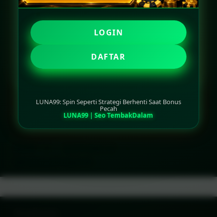
LOGIN
LOGIN
DAFTAR
DAFTAR
LUNA99: Spin Seperti Strategi Berhenti Saat Bonus
Pecah
LUNA99 | Seo TembakDalam
Layer Popup Close
SLOT
>
SLOT GACOR
>
SITUS SLOT GACOR
Buka
Footer Navigation
Products