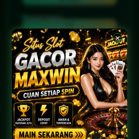
Layanan Support
24/7
Platform
Multi-Device
PENAWARAN SPESIAL
CASHBACK MINGGUAN
Promo Berlaku Setiap Hari
Proses Klaim Bonus Mudah & Cepat