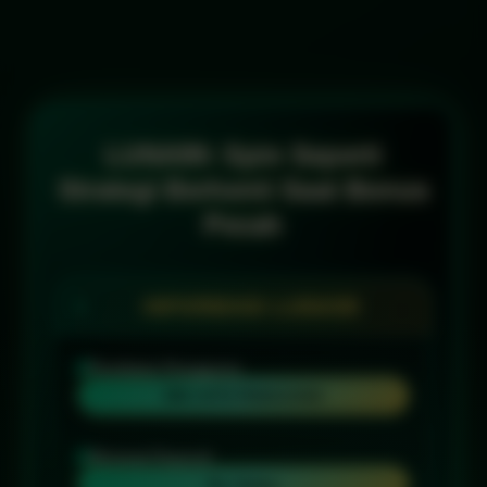
LUNA99: Spin Seperti
Strategi Berhenti Saat Bonus
Pecah
INFORMASI LUNA99
Penilaian Pengguna
888 JUTA PENGGUNA
Minimal Deposit
Rp 10ribu