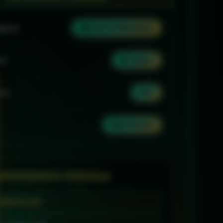
gguna
888 JUTA PENGGUNA
it
Rp 10ribu
ort
24/7
Multi-Device
PENAWARAN SPESIAL
MINGGUAN