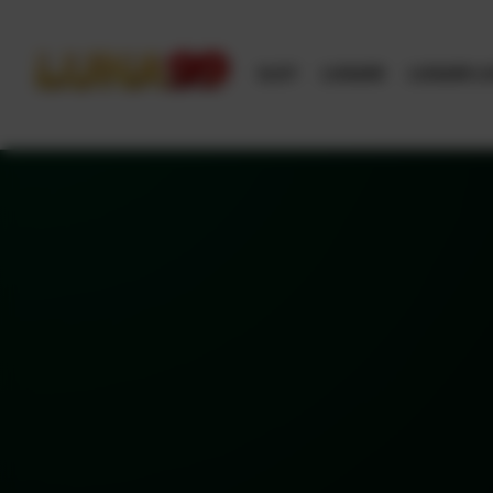
Skip
to
content
SLOT
LUNA99
LUNA99 L