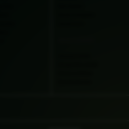
un Baru
Fitur Pemula
word
Aturan & Kebijakan
ransaksi
Kontak Resmi
ikasi
About LUNA99
IP
Tentang LUNA99
Kenapa Pilih LUNA99
Partner & Affiliate
Brand & Identitas